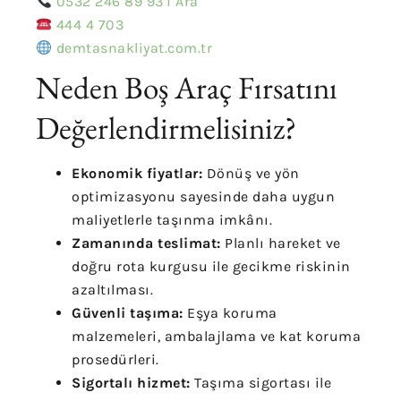
0532 246 89 93’i Ara
444 4 703
demtasnakliyat.com.tr
Neden Boş Araç Fırsatını
Değerlendirmelisiniz?
Ekonomik fiyatlar:
Dönüş ve yön
optimizasyonu sayesinde daha uygun
maliyetlerle taşınma imkânı.
Zamanında teslimat:
Planlı hareket ve
doğru rota kurgusu ile gecikme riskinin
azaltılması.
Güvenli taşıma:
Eşya koruma
malzemeleri, ambalajlama ve kat koruma
prosedürleri.
Sigortalı hizmet:
Taşıma sigortası ile