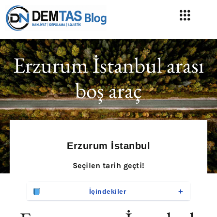
Erzurum İstanbul arası
boş araç
Erzurum İstanbul
Seçilen tarih geçti!
＋
İçindekiler