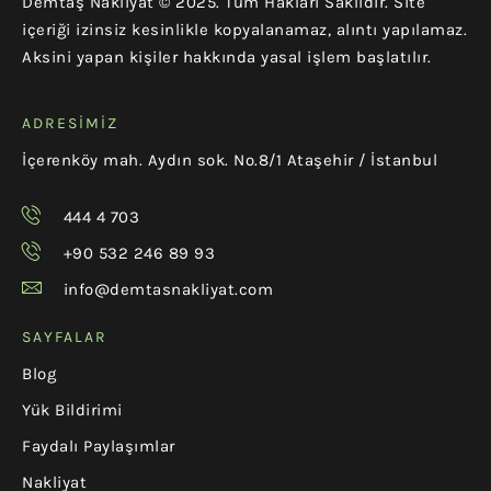
Demtaş Nakliyat © 2025. Tüm Hakları Saklıdır. Site
içeriği izinsiz kesinlikle kopyalanamaz, alıntı yapılamaz.
Aksini yapan kişiler hakkında yasal işlem başlatılır.
ADRESIMIZ
İçerenköy mah. Aydın sok. No.8/1 Ataşehir / İstanbul
444 4 703
+90 532 246 89 93
info@demtasnakliyat.com
SAYFALAR
Blog
Yük Bildirimi
Faydalı Paylaşımlar
Nakliyat