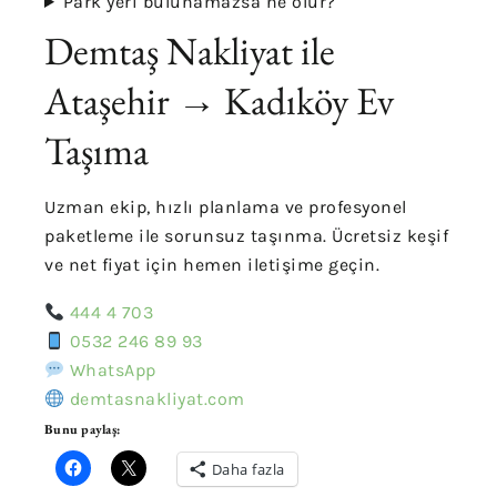
Park yeri bulunamazsa ne olur?
Demtaş Nakliyat ile
Ataşehir → Kadıköy Ev
Taşıma
Uzman ekip, hızlı planlama ve profesyonel
paketleme ile sorunsuz taşınma. Ücretsiz keşif
ve net fiyat için hemen iletişime geçin.
444 4 703
0532 246 89 93
WhatsApp
demtasnakliyat.com
Bunu paylaş:
Daha fazla