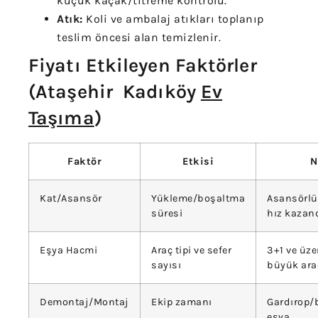
küçük kaçak/titreme kontrolü.
Atık:
Koli ve ambalaj atıkları toplanıp
teslim öncesi alan temizlenir.
Fiyatı Etkileyen Faktörler
(Ataşehir Kadıköy
Ev
Taşıma
)
Faktör
Etkisi
N
Kat/Asansör
Yükleme/boşaltma
Asansörlü
süresi
hız kazand
Eşya Hacmi
Araç tipi ve sefer
3+1 ve üzer
sayısı
büyük ara
Demontaj/Montaj
Ekip zamanı
Gardırop/
eşya