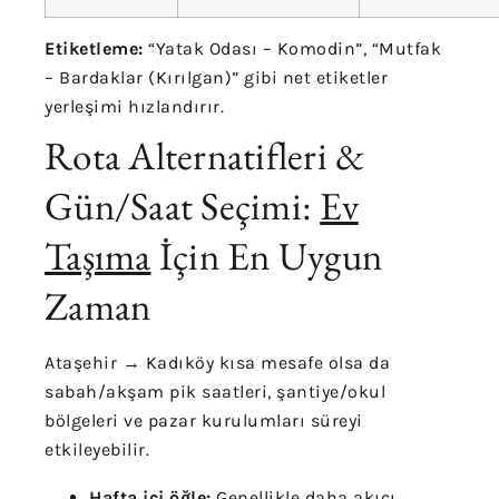
Etiketleme:
“Yatak Odası – Komodin”, “Mutfak
– Bardaklar (Kırılgan)” gibi net etiketler
yerleşimi hızlandırır.
Rota Alternatifleri &
Gün/Saat Seçimi:
Ev
Taşıma
İçin En Uygun
Zaman
Ataşehir → Kadıköy kısa mesafe olsa da
sabah/akşam pik saatleri, şantiye/okul
bölgeleri ve pazar kurulumları süreyi
etkileyebilir.
Hafta içi öğle:
Genellikle daha akıcı.