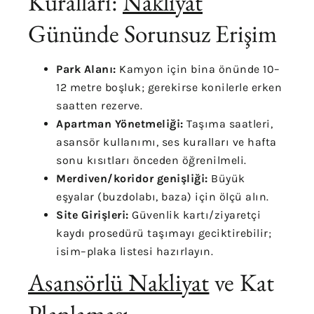
Kuralları:
Nakliyat
Gününde Sorunsuz Erişim
Park Alanı:
Kamyon için bina önünde 10–
12 metre boşluk; gerekirse konilerle erken
saatten rezerve.
Apartman Yönetmeliği:
Taşıma saatleri,
asansör kullanımı, ses kuralları ve hafta
sonu kısıtları önceden öğrenilmeli.
Merdiven/koridor genişliği:
Büyük
eşyalar (buzdolabı, baza) için ölçü alın.
Site Girişleri:
Güvenlik kartı/ziyaretçi
kaydı prosedürü taşımayı geciktirebilir;
isim–plaka listesi hazırlayın.
Asansörlü Nakliyat
ve Kat
Planlaması