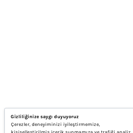
Gizliliğinize saygı duyuyoruz
Çerezler, deneyiminizi iyileştirmemize,
kişiselleştirilmiş içerik sunmamıza ve trafiği analiz