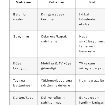
Malzeme
Kullanım
Not
Balonlu
Kırılgan yüzey
İki kat,
naylon
koruma
köşelerde
ekstra
Streç film
Çekmece/kapak
Hava
sabitleme
sirkülasyonun
tamamen
kesmeyin
Köşe
Mobilya & TV köşe
TV ve cam
koruyucu
güvenliği
yüzeylerde şart
Taşıma
Yükleme/boşaltma
Kaymayı azaltır
battaniyesi
sürtünme önleme
Karton/kasa
Koli ve rafların
Etiket: oda +
sabitlenmesi
içerik + kırılgan